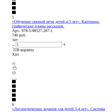
5
«Обучение связной речи детей 4-5 лет». Картинно-
графические планы рассказов.
Арт.: 978-5-98527-287-1
740
руб.
/шт
В корзину
Хит
6
«Логопедические задания для детей 3-4 лет». Система