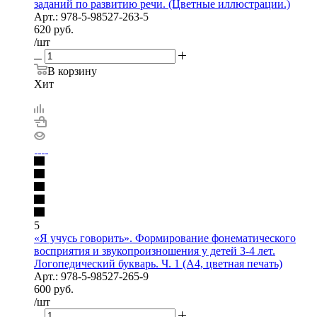
заданий по развитию речи. (Цветные иллюстрации.)
Арт.: 978-5-98527-263-5
620
руб.
/шт
В корзину
Хит
5
«Я учусь говорить». Формирование фонематического
восприятия и звукопроизношения у детей 3-4 лет.
Логопедический букварь. Ч. 1 (А4, цветная печать)
Арт.: 978-5-98527-265-9
600
руб.
/шт