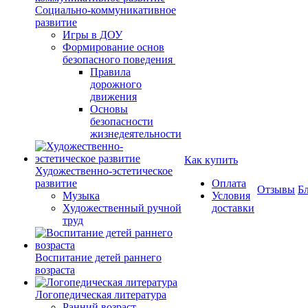
Социально-коммуникативное
развитие
Игры в ДОУ
Формирование основ
безопасного поведения
Правила
дорожного
движения
Основы
безопасности
жизнедеятельности
Как купить
Художественно-эстетическое
развитие
Оплата
Отзывы
Б
Музыка
Условия
Художественный ручной
доставки
труд
Воспитание детей раннего
возраста
Логопедическая литература
Ранний возраст