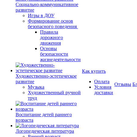
Социально-коммуникативное
развитие
Игры в ДОУ
Формирование основ
безопасного поведения
Правила
дорожного
движения
Основы
безопасности
жизнедеятельности
Как купить
Художественно-эстетическое
развитие
Оплата
Отзывы
Б
Музыка
Условия
Художественный ручной
доставки
труд
Воспитание детей раннего
возраста
Логопедическая литература
Ранний возраст