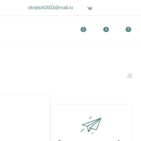
skriptori2003@mail.ru
0
0
0